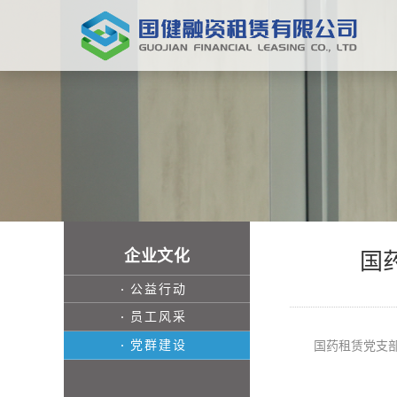
企业文化
国
公益行动
员工风采
党群建设
国药租赁党支部于2