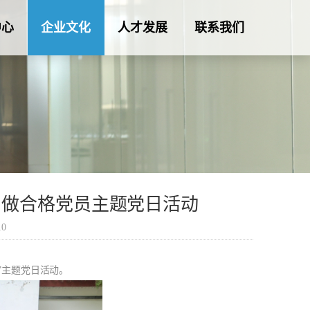
中心
企业文化
人才发展
联系我们
，做合格党员主题党日活动
0
”主题党日活动。