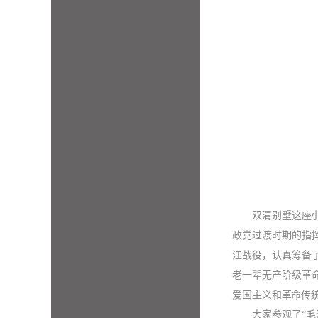
双清别墅这座小小
政党过渡时期的指
江战役，认真筹备
老一辈无产阶级革
爱国主义和革命传
大家参观了“毛泽