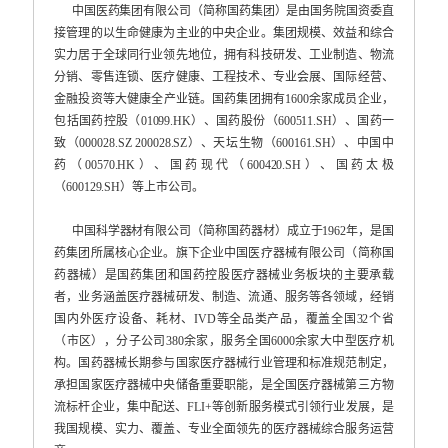
中国医药集团有限公司（简称国药集团）是由国务院国资委直
接管理的以生命健康为主业的中央企业。集团规模、效益和综合
实力居于全球同行业领先地位，拥有科技研发、工业制造、物流
分销、零售连锁、医疗健康、工程技术、专业会展、国际经营、
金融投资等大健康全产业链。国药集团拥有1600余家成员企业，
包括国药控股（01099.HK）、国药股份（600511.SH）、国药一
致（000028.SZ 200028.SZ）、天坛生物（600161.SH）、中国中
药（00570.HK）、国药现代（600420.SH）、国药太极
（600129.SH）等上市公司。
中国科学器材有限公司（简称国药器材）成立于1962年，是国
药集团所属核心企业。旗下企业中国医疗器械有限公司（简称国
药器械）是国药集团和国药控股医疗器械业务板块的主要承载
者，业务涵盖医疗器械研发、制造、流通、服务等各领域，经销
国内外医疗设备、耗材、IVD等全品类产品，覆盖全国32个省
（市区），分子公司380余家，服务全国6000余家大中型医疗机
构。国药器械长期参与国家医疗器械行业管理和标准规范制定，
承担国家医疗器械中央储备重要职能，是全国医疗器械第三方物
流标杆企业，集中配送、FLI+等创新服务模式引领行业发展，是
我国规模、实力、覆盖、专业全面领先的医疗器械综合服务运营